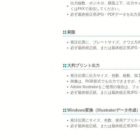
出力線数、ポジネガ、膜面上下、出力サ
くはFAXで送信してください。
必ず最終校正用JPG・PDFデータを出
刷版
発注伝票に、プレートサイズ、クワエ方
必ず最終校正紙、または最終校正用JPG
大判プリント出力
発注伝票に出力サイズ、色数、枚数、加
画像は、RGB形式でも出力できますが、
Adobe Illustratorをご使用の場
必ず最終校正紙、または最終校正用JPG
Windows変換（Illustratorデータ作成
発注伝票にサイズ、色数、使用アプリケ
必ず最終校正紙、または最終校正用JPG